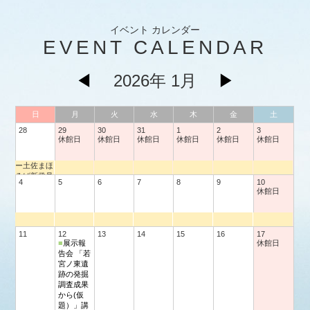
イベント カレンダー
EVENT CALENDAR
◀
2026年 1月
▶
日
月
火
水
木
金
土
28
29
30
31
1
2
3
休館日
休館日
休館日
休館日
休館日
休館日
ー土佐まほ
ろば新発見
4
5
6
7
8
9
10
ー 若宮ノ
休館日
東遺跡
11
12
13
14
15
16
17
■
展示報
休館日
告会 「若
宮ノ東遺
跡の発掘
調査成果
から(仮
題）」講