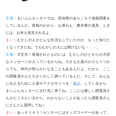
文蔵
：まいぶんセンターでは、高知県のあちこちで発掘調査を
しているんだ。屋根のかわら、お茶わん、農作業の道具、とき
には、お米も発見されるよ。
まい
：むかしの人がどんな生活をしていたのか、もっと知りた
くなってきたね。でもむかしの人には聞けないな・・・。
文蔵
：大丈夫！発掘されたものには、むかしのひとからの大切
なメッセージが入っているからね。小さな土器のかけら１つか
らでも、時代が明らかになることもあるんだよ。だから、ここ
の調査員さんたちがくわしく調べているんだ。そして、みんな
に伝えるために土器やアクセサリーを「
展示
」しているから、
まいぶんセンターにぜひ見に来てね。ここには優しい調査員さ
んがたくさんいるから、わからないことがあったら調査員さん
にどんどん質問してね！
まい
：あっそうそう！センターにはキッズコーナーがあって、