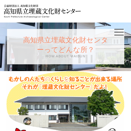
公益財団法人
toggle
navigat
高知県立埋蔵文化財センタ
ーってどんな所？
HOW ABOUT MAIBUN