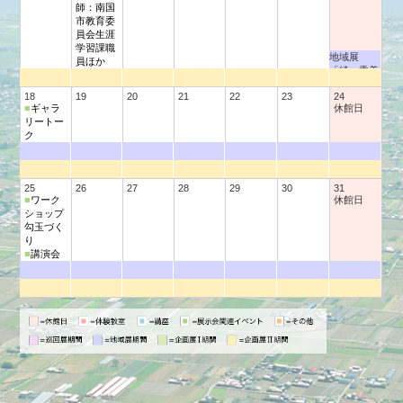
師：南国
市教育委
員会生涯
学習課職
地域展
員ほか
「続・香美
市の遺跡
18
19
20
21
22
23
24
展」
■
ギャラ
休館日
リートー
ク
25
26
27
28
29
30
31
■
ワーク
休館日
ショップ
勾玉づく
り
■
講演会