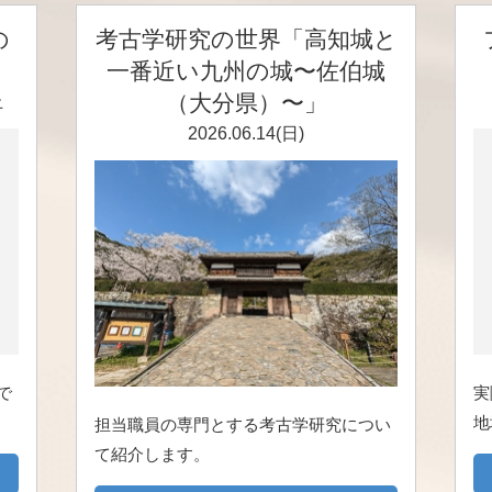
の
考古学研究の世界「高知城と
一番近い九州の城〜佐伯城
（大分県）〜」
止
2026.06.14(日)
で
実
地
担当職員の専門とする考古学研究につい
て紹介します。