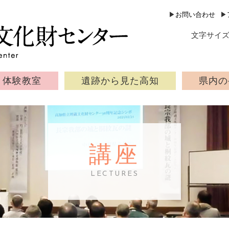
公益財団法人 高知県文化財団 
▶
お問い合わせ
▶
文字サイ
体験教室
遺跡から見た高知
県内の
講座
LECTURES