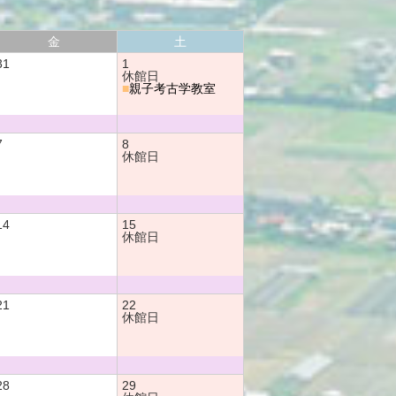
金
土
31
1
休館日
■
親子考古学教室
7
8
休館日
14
15
休館日
21
22
休館日
28
29