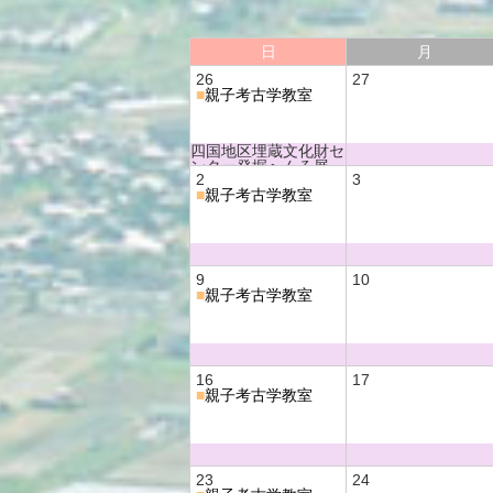
日
月
26
27
■
親子考古学教室
四国地区埋蔵文化財セ
ンター発掘へんろ展
2
3
四国のモノづくりー弥
■
親子考古学教室
生時代の道具ー
9
10
■
親子考古学教室
16
17
■
親子考古学教室
23
24