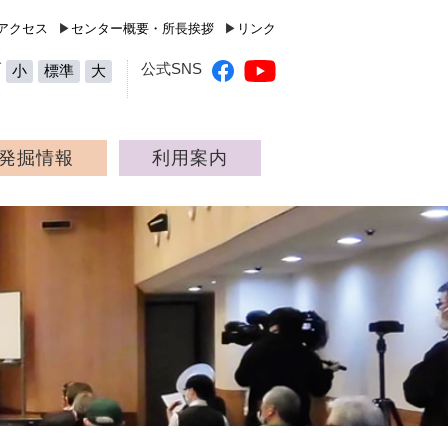
高知県立埋蔵文化財センター（Kochi Prefecture Archaeolog
アクセス
▶
センター概要・所長挨拶
▶
リンク
ズ
公式SNS
小
標準
大
発掘情報
利用案内