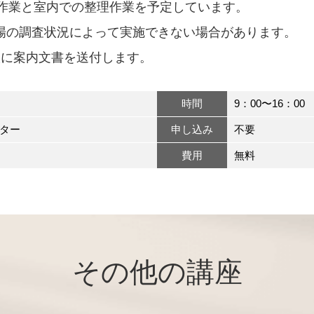
作業と室内での整理作業を予定しています。
場の調査状況によって実施できない場合があります。
校に案内文書を送付します。
時間
9：00〜16：00
ター
申し込み
不要
費用
無料
その他の講座