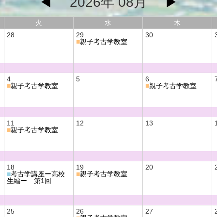
◀
2026年 08月
▶
火
水
木
28
29
30
■
親子考古学教室
4
5
6
■
親子考古学教室
■
親子考古学教室
11
12
13
■
親子考古学教室
18
19
20
■
考古学講座ー高校
■
親子考古学教室
生編ー 第1回
25
26
27