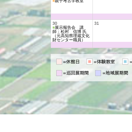
■
親子考古学教室
30
31
■
展示報告会 講
師：松村 信博 氏
（元高知県埋蔵文化
財センター職員）