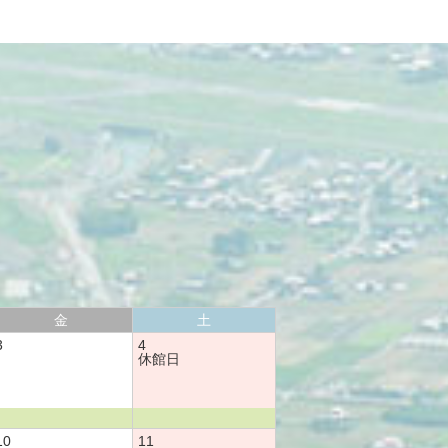
金
土
3
4
休館日
10
11