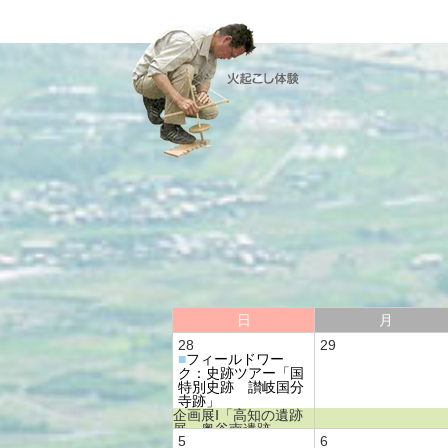
日
月
28
29
■
フィールドワー
ク：史跡ツアー「国
特別史跡 讃岐国分
寺跡」
企画展Ⅰ「高知の遺跡
展―奥谷南遺跡―」
5
6