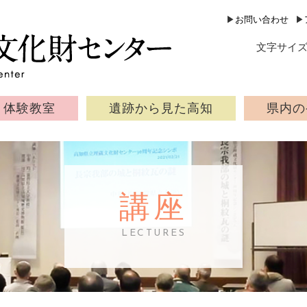
公益財団法人 高知県文化財団 
▶
お問い合わせ
▶
文字サイ
体験教室
遺跡から見た高知
県内の
講座
LECTURES