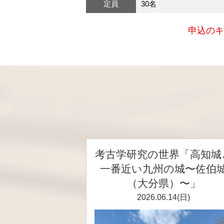
定員
30名
申込のキ
考古学研究の世界「高知城
一番近い九州の城〜佐伯
（大分県）〜」
2026.06.14(日)