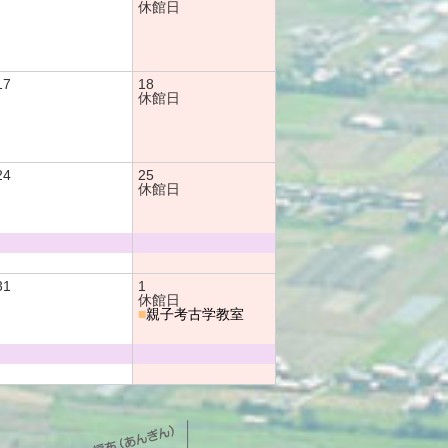
休館日
17
18
休館日
24
25
休館日
31
1
休館日
■
親子考古学教室