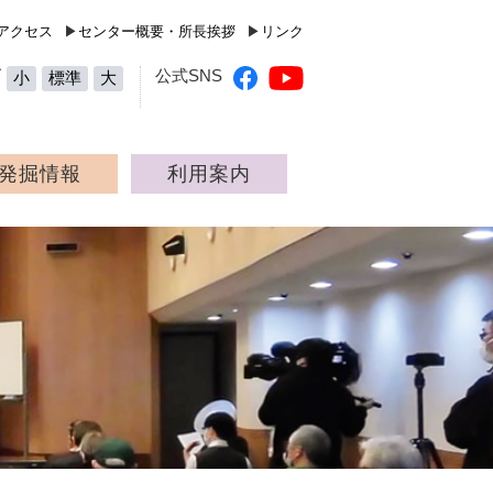
高知県立埋蔵文化財センター（Kochi Prefecture Archaeolog
アクセス
▶
センター概要・所長挨拶
▶
リンク
ズ
公式SNS
小
標準
大
発掘情報
利用案内