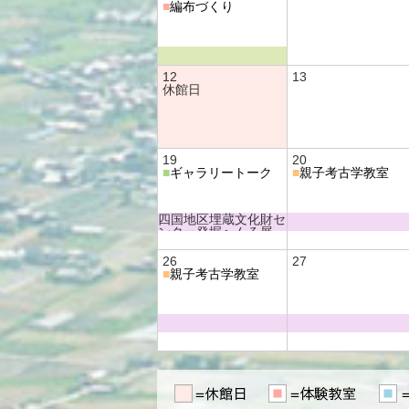
■
編布づくり
12
13
休館日
19
20
■
ギャラリートーク
■
親子考古学教室
四国地区埋蔵文化財セ
ンター発掘へんろ展
四国のモノづくりー弥
生時代の道具ー
26
27
■
親子考古学教室