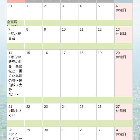
31
1
2
3
4
5
6
休館日
企画展
Ⅰ「高知の
7
8
9
10
11
12
13
遺跡展―奥
■
展示報
休館日
谷南遺跡
告会
―」
14
15
16
17
18
19
20
■
考古学
休館日
研究の世
界「高知
城と一番
近い九州
の城〜佐
伯城（大
分
県）〜」
21
22
23
24
25
26
27
■
銅鏡づ
休館日
くり
28
29
30
1
2
3
4
■
フィー
休館日
ルドワー