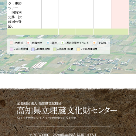
ク：史跡
ツアー
「国特別
史跡 讃
岐国分寺
跡」
〒783-0006 高知県南国市篠原1437-1