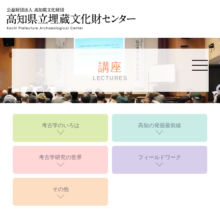
公益財団法人
toggle
講座
navigat
LECTURES
考古学のいろは
高知の発掘最前線
考古学研究の世界
フィールドワーク
その他