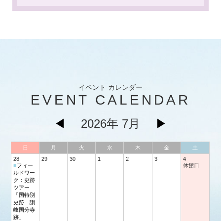
イベント カレンダー
EVENT CALENDAR
◀
2026年 7月
▶
日
月
火
水
木
金
土
28
29
30
1
2
3
4
■
フィー
休館日
ルドワー
ク：史跡
ツアー
「国特別
史跡 讃
岐国分寺
跡」