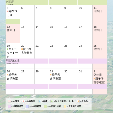
企画展
Ⅰ「高知の
5
6
7
8
9
10
11
遺跡展―奥
■
編布づ
休館日
谷南遺跡
くり
―」
12
13
14
15
16
17
18
休館日
休館日
19
20
21
22
23
24
25
■
ギャラ
■
親子考
休館日
リートー
古学教室
ク
四国地区埋
蔵文化財セ
ンター発掘
26
27
28
29
30
31
1
へんろ展
■
親子考
■
親子考
休館日
四国のモノ
古学教室
古学教室
■
親子考
づくりー弥
古学教室
生時代の道
具ー