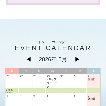
イベント カレンダー
EVENT CALENDAR
◀
2026年 5月
▶
日
月
火
水
木
金
土
26
27
28
29
30
1
2
■
ギャラ
休館日
リートー
ク
企画展
Ⅰ「高知の
3
4
5
6
7
8
9
遺跡展―奥
休館日
谷南遺跡
―」