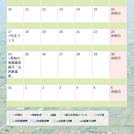
10
11
12
13
14
15
16
休館日
17
18
19
20
21
22
23
■
勾玉づ
休館日
くり
24
25
26
27
28
29
30
■
高知の
休館日
発掘最前
線①「山
内家墓
所」
31
1
2
3
4
5
6
休館日