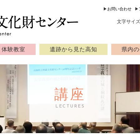
公益財団法人 高知県文化財団 
▶
お問い合わせ
▶
文字サイ
体験教室
遺跡から見た高知
県内の
講座
LECTURES