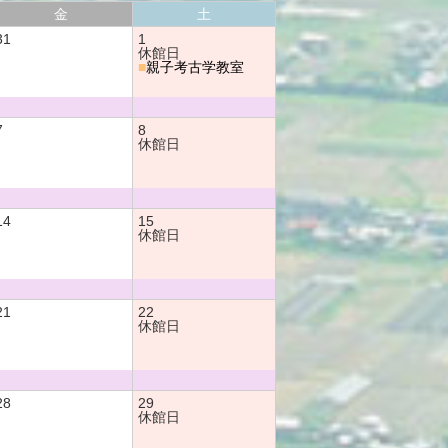
金
土
31
1
休館日
■
親子考古学教室
7
8
休館日
14
15
休館日
21
22
休館日
28
29
休館日