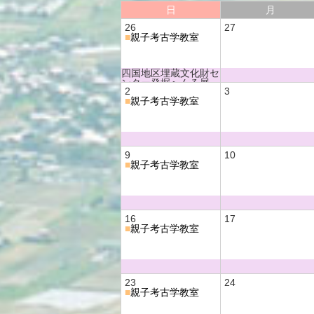
日
月
26
27
■
親子考古学教室
四国地区埋蔵文化財セ
ンター発掘へんろ展
2
3
四国のモノづくりー弥
■
親子考古学教室
生時代の道具ー
9
10
■
親子考古学教室
16
17
■
親子考古学教室
23
24
■
親子考古学教室