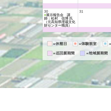
30
31
■
展示報告会 講
師：松村 信博 氏
（元高知県埋蔵文化
財センター職員）