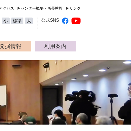
高知県立埋蔵文化財センター（Kochi Prefecture Archaeolog
アクセス
▶
センター概要・所長挨拶
▶
リンク
ズ
公式SNS
小
標準
大
発掘情報
利用案内