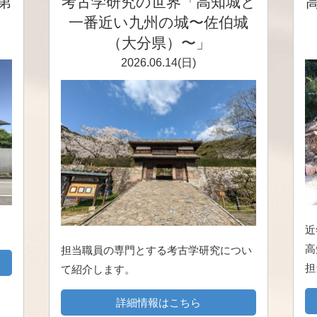
第
考古学研究の世界「高知城と
一番近い九州の城〜佐伯城
（大分県）〜」
2026.06.14(日)
近
高
担当職員の専門とする考古学研究につい
担
て紹介します。
詳細情報はこちら