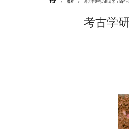
TOP
＞
講座
＞ 考古学研究の世界③（城館出
考古学