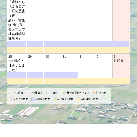
「遺跡から
見える四万
十町の歴史
（仮）」
講師：宮里
修 氏（高
知大学人文
社会科学部
准教授）
28
29
30
31
1
2
3
■
土器焼き
休館日
【終了しま
した】