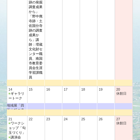
跡の発掘
調査成果
から」
「野中廃
寺跡・土
佐国分寺
跡の調査
成果か
ら」講
師：埋蔵
文化財セ
ンター職
員、南国
市教育委
員会生涯
学習課職
員
14
15
16
17
18
19
20
■
ギャラリ
休館日
ートーク
地域展「四
万十町の遺
跡展」
21
22
23
24
25
26
27
■
ワークシ
休館日
ョップ「勾
玉づくり」
■
講演会