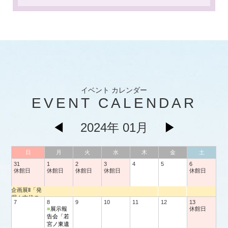
イベント カレンダー
EVENT CALENDAR
◀
2024年 01月
▶
日
月
火
水
木
金
土
31
1
2
3
4
5
6
休館日
休館日
休館日
休館日
休館日
企画展Ⅱ「発
掘！古代の
7
8
9
10
11
12
13
土佐」
■
展示報
休館日
告会「若
宮ノ東遺