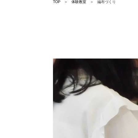
TOP
＞
体験教室
＞ 編布づくり