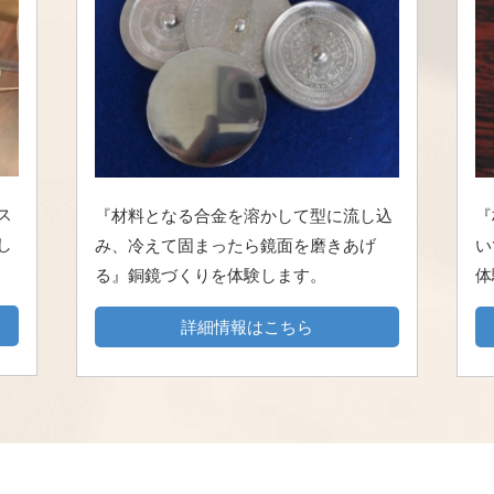
ス
『材料となる合金を溶かして型に流し込
『
し
み、冷えて固まったら鏡面を磨きあげ
い
る』銅鏡づくりを体験します。
体
詳細情報はこちら