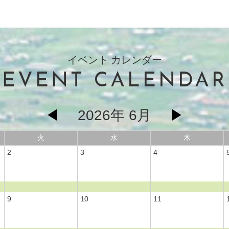
イベント カレンダー
EVENT CALENDAR
◀
2026年 6月
▶
火
水
木
2
3
4
9
10
11