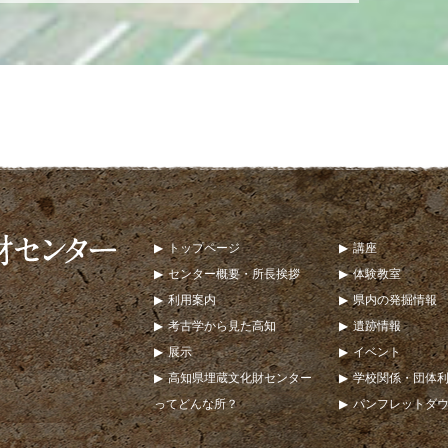
トップページ
講座
センター概要・所長挨拶
体験教室
利用案内
県内の発掘情報
考古学から見た高知
遺跡情報
展示
イベント
高知県埋蔵文化財センター
学校関係・団体
ってどんな所？
パンフレットダ