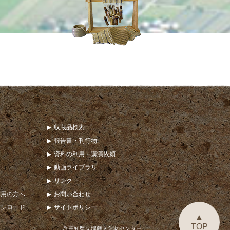
収蔵品検索
報告書・刊行物
資料の利用・講演依頼
動画ライブラリ
リンク
利用の方へ
お問い合わせ
ウンロード
サイトポリシー
▲
TOP
© 高知県立埋蔵文化財センター