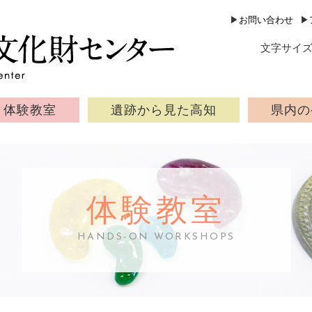
公益財団法人 高知県文化財団 
▶
お問い合わせ
▶
文字サイ
体験教室
遺跡から見た高知
県内の
体験教室
HANDS-ON WORKSHOPS