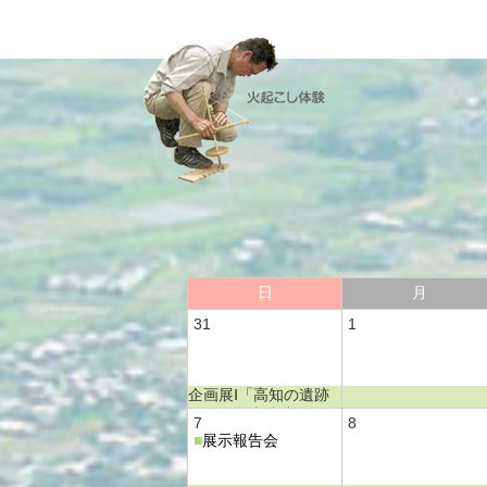
日
月
31
1
企画展Ⅰ「高知の遺跡
展―奥谷南遺跡―」
7
8
■
展示報告会