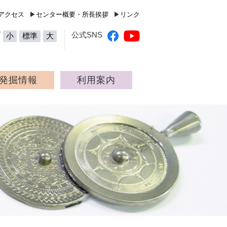
高知県立埋蔵文化財センター（Kochi Prefecture Archaeolog
アクセス
▶
センター概要・所長挨拶
▶
リンク
ズ
公式SNS
小
標準
大
発掘情報
利用案内