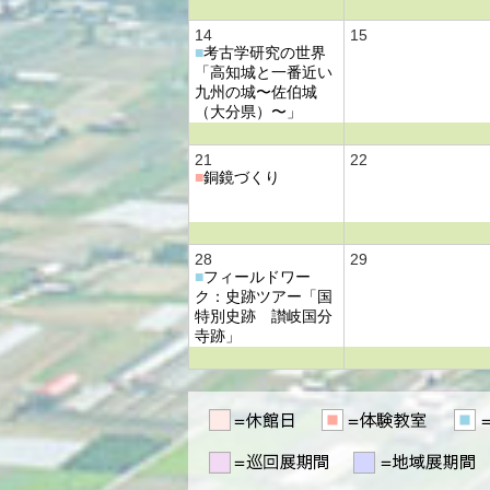
14
15
■
考古学研究の世界
「高知城と一番近い
九州の城〜佐伯城
（大分県）〜」
21
22
■
銅鏡づくり
28
29
■
フィールドワー
ク：史跡ツアー「国
特別史跡 讃岐国分
寺跡」